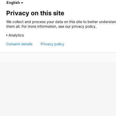
English
mettent à jour et effectuent une veille
procéder afin d'améliorer les proces
Privacy on this site
We collect and process your data on this site to better understan
them all. For more information, see our privacy policy.
Analytics
Consent details
Privacy policy
Agence
Projets
Produits
© 2002-
2026
- Tous droits réservés
Blog