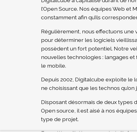
Digitalcube a capitalisé durant de nom
l’Open Source. Nos équipes Web et Mob
constamment afin qu’ils corresponden
Régulièrement, nous effectuons une ve
pour déterminer les logiciels vieillis
possèdent un fort potentiel. Notre vei
nouvelles technologies : langages e
le mobile.
Depuis 2002, Digitalcube exploite le l
ne choisissant que les technos qu’on
Disposant désormais de deux types 
Open source, il est aisé à nos équipe
type de projet.
En matière d'hébergement et d'infrast