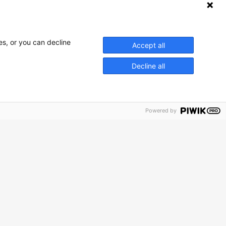
es, or you can decline
Accept all
Decline all
Powered by
ntacter
Nous retrouver
487563
14 A, avenue du Centaure
ntactez-nous
95800
Cergy