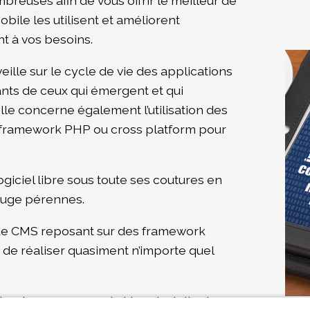
breuses afin de vous offrir le meilleur de
ile les utilisent et améliorent
t à vos besoins.
ille sur le cycle de vie des applications
sants de ceux qui émergent et qui
lle concerne également l’utilisation des
t framework PHP ou cross platform pour
ogiciel libre sous toute ses coutures en
 juge pérennes.
de CMS reposant sur des framework
s de réaliser quasiment n’importe quel
ructure, nos experts Linux installent,