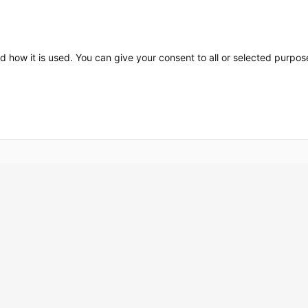
 sur de meilleurs outils ou façon de
s et les performances.
d how it is used. You can give your consent to all or selected purpos
Nous co
Tél:
0134
Email:
Co
Plan du site
Plan d'accès
Lexique d'internet
Mentions légales