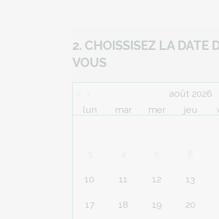
2. CHOISSISEZ LA DATE
VOUS
«
‹
août 2026
lun
mar
mer
jeu
3
4
5
6
10
11
12
13
17
18
19
20