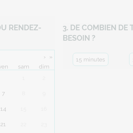
 DU RENDEZ-
3. DE COMBIEN DE
BESOIN ?
›
»
15 minutes
ven
sam
dim
1
2
7
8
9
14
15
16
21
22
23