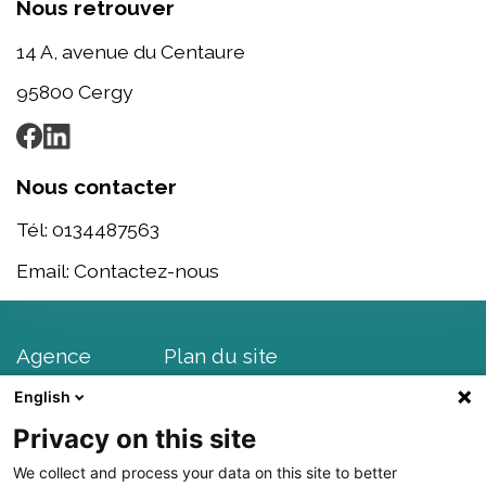
Nous retrouver
14 A, avenue du Centaure
95800
Cergy
Nous contacter
Tél:
0134487563
Email:
Contactez-nous
Agence
Plan du site
English
Projets
Plan d'accès
Privacy on this site
Produits
Lexique d'internet
We collect and process your data on this site to better