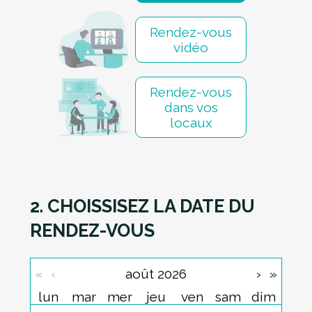
Rendez-vous
vidéo
Rendez-vous
dans vos
locaux
2. CHOISSISEZ LA DATE DU
RENDEZ-VOUS
«
‹
août 2026
›
»
lun
mar
mer
jeu
ven
sam
dim