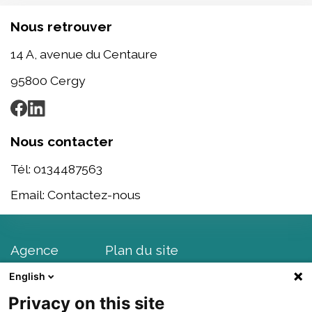
Nous retrouver
14 A, avenue du Centaure
95800
Cergy
Nous contacter
Tél:
0134487563
Email:
Contactez-nous
Agence
Plan du site
English
Projets
Plan d'accès
Privacy on this site
Produits
Lexique d'internet